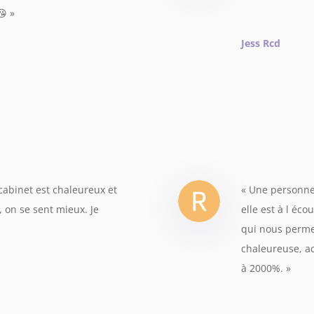
😘
»
Jess Rcd
 cabinet est chaleureux et
« Une personne 
, on se sent mieux. Je
elle est à l éco
qui nous permet
chaleureuse, a
à 2000%.
»