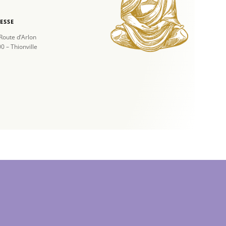
ESSE
Route d’Arlon
0 – Thionville