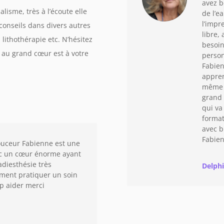
avez b
isme, très à l’écoute elle
de l’e
l’impr
conseils dans divers autres
libre,
lithothérapie etc. N’hésitez
besoin
 au grand cœur est à votre
person
Fabien
appren
même s
grand 
qui va
format
avec b
Fabien
uceur Fabienne est une
vec un cœur énorme ayant
adiesthésie très
Delph
ement pratiquer un soin
p aider merci