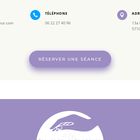
TÉLÉPHONE
ADR


eur.com
06 22 27 40 96
13a 
5710
RÉSERVER UNE SÉANCE