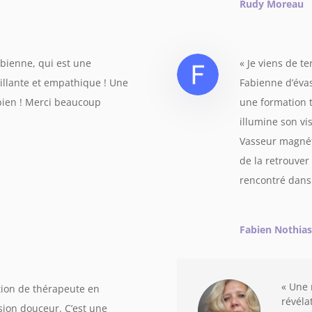
Rudy Moreau
bienne, qui est une
« Je viens de 
eillante et empathique ! Une
Fabienne d’éva
u bien ! Merci beaucoup
une formation t
illumine son vi
Vasseur magnéti
de la retrouver 
rencontré dans 
Fabien Nothias
« Une 
tion de thérapeute en
révéla
ion douceur. C’est une